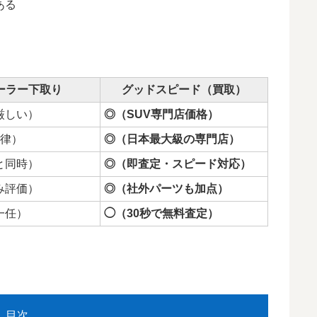
ある
ーラー下取り
グッドスピード（買取）
厳しい）
◎（SUV専門店価格）
一律）
◎（日本最大級の専門店）
と同時）
◎（即査定・スピード対応）
み評価）
◎（社外パーツも加点）
一任）
◯（30秒で無料査定）
目次