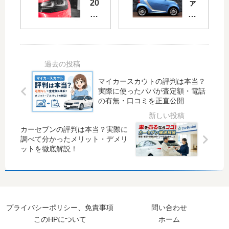
の
を
20
ァ
フ
フ
26
ミ
ァ
ァ
年
リ
ミ
ミ
最
ー
リ
リ
新
カ
ー
ー
】
ー
カ
カ
外
に
ー
ー
車
軽
マイカースカウトの評判は本当？
3
に
実際に使ったパパが査定額・電話
で
自
の有無・口コミを正直公開
選
使
オ
動
＋
う
ス
車
α
っ
ス
は
カーセブンの評判は本当？実際に
！
て
メ
恥
調べて分かったメリット・デメリ
現
ア
の
ず
ットを徹底解説！
役
リ
フ
か
パ
？
ァ
し
パ
ど
ミ
い
が
ん
リ
？
徹
な
ー
向
プライバシーポリシー、免責事項
問い合わせ
底
車
カ
い
このHPについて
ホーム
解
種
ー
て