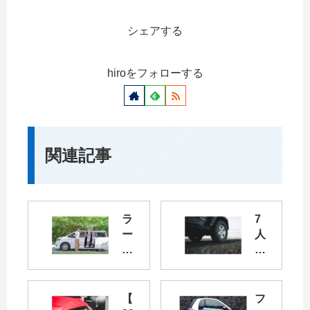
シェアする
hiroをフォローする
関連記事
ラ
7
ー
人
ジ
乗
サ
り
イ
SU
ズ
V
【
フ